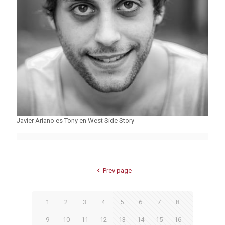
Javier Ariano es Tony en West Side Story
Prev page
1
2
3
4
5
6
7
8
9
10
11
12
13
14
15
16