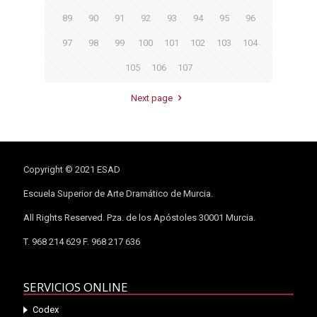
89
90
91
92
93
94
95
96
97
98
99
100
101
102
103
104
105
106
107
Next page
Copyright © 2021 ESAD
Escuela Superior de Arte Dramático de Murcia.
All Rights Reserved. Pza. de los Apóstoles 30001 Murcia.
T. 968 214 629 F. 968 217 636
SERVICIOS ONLINE
Codex