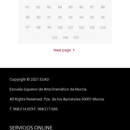
81
82
83
84
85
86
87
88
89
90
91
92
93
94
95
96
97
98
99
100
101
102
103
104
105
106
107
Next page
Copyright © 2021 ESAD
Escuela Superior de Arte Dramático de Murcia.
All Rights Reserved. Pza. de los Apóstoles 30001 Murcia.
T. 968 214 629 F. 968 217 636
SERVICIOS ONLINE