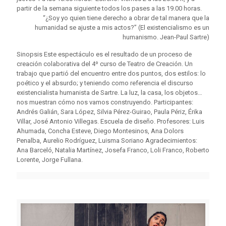
partir de la semana siguiente todos los pases a las 19.00 horas.
“¿Soy yo quien tiene derecho a obrar de tal manera que la
humanidad se ajuste a mis actos?” (El existencialismo es un
humanismo. Jean-Paul Sartre)
Sinopsis Este espectáculo es el resultado de un proceso de
creación colaborativa del 4º curso de Teatro de Creación. Un
trabajo que partió del encuentro entre dos puntos, dos estilos: lo
poético y el absurdo; y teniendo como referencia el discurso
existencialista humanista de Sartre. La luz, la casa, los objetos…
nos muestran cómo nos vamos construyendo. Participantes:
Andrés Galián, Sara López, Silvia Pérez-Guirao, Paula Périz, Érika
Villar, José Antonio Villegas. Escuela de diseño. Profesores: Luis
Ahumada, Concha Esteve, Diego Montesinos, Ana Dolors
Penalba, Aurelio Rodríguez, Luisma Soriano Agradecimientos:
Ana Barceló, Natalia Martínez, Josefa Franco, Loli Franco, Roberto
Lorente, Jorge Fullana.