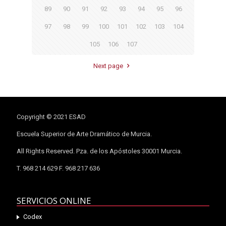
89
90
91
92
93
94
95
96
97
98
99
100
101
102
103
104
105
106
107
Next page
Copyright © 2021 ESAD
Escuela Superior de Arte Dramático de Murcia.
All Rights Reserved. Pza. de los Apóstoles 30001 Murcia.
T. 968 214 629 F. 968 217 636
SERVICIOS ONLINE
Codex