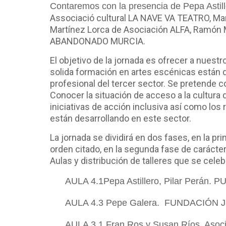
Contaremos con la presencia de Pepa Ast
Associació cultural LA NAVE VA TEATRO, M
a
Martínez Lorca de Asociación ALFA,
Ramón 
ABANDONADO MURCIA.
El objetivo de la jornada es ofrecer a nues
solida formación en artes escénicas están d
profesional del tercer sector. Se pretende co
Conocer la situación de acceso a la cultura 
iniciativas de acción inclusiva así como los
están desarrollando en este sector.
La jornada se dividirá en dos fases, en la p
orden citado, en la segunda fase de carácter 
Aulas y distribución de talleres que se celebr
AULA 4.1
Pepa Astillero, Pilar Perán
AULA 4.3
Pepe Galera. FUNDACIÓN
AULA 3.1
Fran Ros y Susan Ríos. Aso