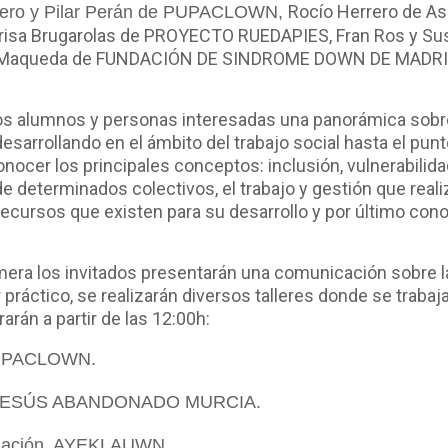
Rocío Herrero de As
illero y Pilar Perán de PUPACLOWN,
risa Brugarolas de PROYECTO RUEDAPIES,
Fran Ros y Su
Maqueda de FUNDACIÓN DE SINDROME DOWN DE MADR
tros alumnos y personas interesadas una panorámica sobre 
esarrollando en el ámbito del trabajo social hasta el pu
nocer los principales conceptos: inclusión, vulnerabilidad
de determinados colectivos, el trabajo y gestión que real
 recursos que existen para su desarrollo y por último co
rimera los invitados presentarán una comunicación sobre la
práctico, se realizarán diversos talleres donde se trabaj
arán a partir de las 12:00h:
. PUPACLOWN.
 JESÚS ABANDONADO MURCIA.
ciación, AYEKLAUWN.