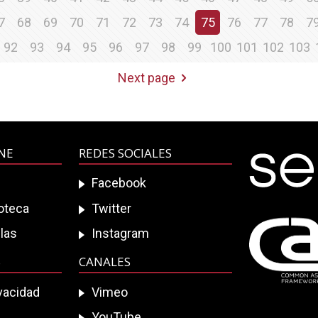
7
68
69
70
71
72
73
74
75
76
77
78
7
92
93
94
95
96
97
98
99
100
101
102
103
Next page
INE
REDES SOCIALES
Facebook
ioteca
Twitter
las
Instagram
S
CANALES
ivacidad
Vimeo
YouTube