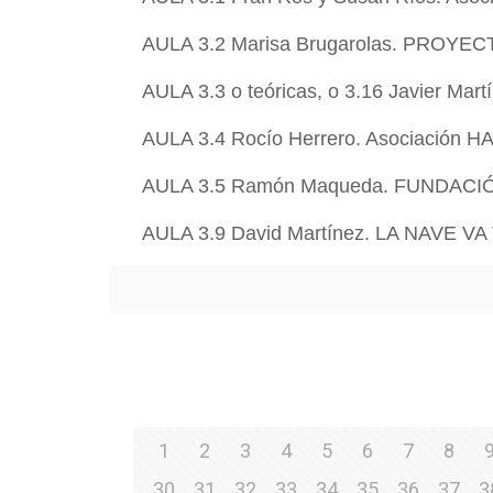
AULA 3.2
Marisa Brugarolas. PROYE
AULA 3.3 o teóricas, o 3.16
Javier Mart
AULA 3.4
Rocío Herrero. Asociación H
AULA 3.5
Ramón Maqueda. FUNDACI
AULA 3.9
David Martínez. LA NAVE V
1
2
3
4
5
6
7
8
30
31
32
33
34
35
36
37
3