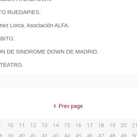
CTO RUEDAPIES.
ínez Lorca. Asociación ALFA.
ABITO.
ÓN DE SINDROME DOWN DE MADRID.
A TEATRO.
Prev page
9
10
11
12
13
14
15
16
17
18
19
20
2
8
39
40
41
42
43
44
45
46
47
48
49
5