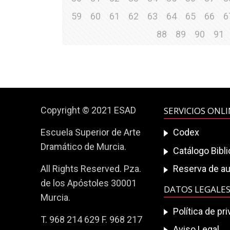
59
60
61
62
63
64
65
66
6
88
89
90
91
Copyright © 2021 ESAD
SERVICIOS ONL
Escuela Superior de Arte
Codex
Dramático de Murcia.
Catálogo Bibl
All Rights Reserved. Pza.
Reserva de au
de los Apóstoles 30001
DATOS LEGALE
Murcia.
Política de pr
T. 968 214 629 F. 968 217
Aviso Legal