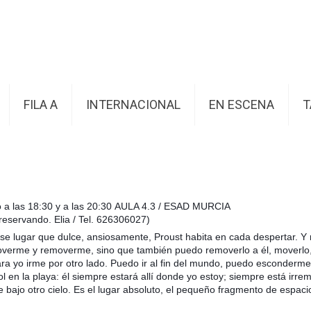
FILA A
INTERNACIONAL
EN ESCENA
T
io a las 18:30 y a las 20:30 AULA 4.3 / ESAD MURCIA
a reservando.
Elia / Tel. 626306027)
ese lugar que dulce, ansiosamente, Proust habita en cada despertar. 
overme y removerme, sino que también puedo removerlo a él, moverlo,
para yo irme por otro lado. Puedo ir al fin del mundo, puedo esconde
l en la playa: él siempre estará allí donde yo estoy; siempre está irre
 bajo otro cielo. Es el lugar absoluto, el pequeño fragmento de espaci