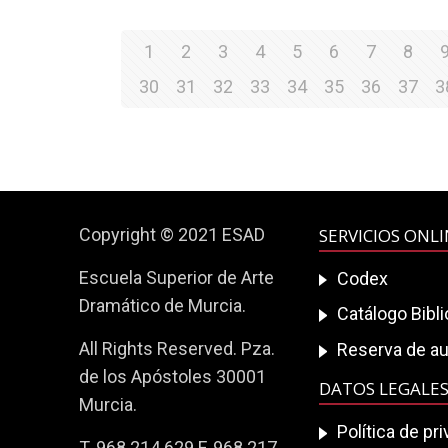
1
2
3
4
5
6
7
8
30
31
32
33
34
35
36
37
3
Copyright © 2021 ESAD
SERVICIOS ONL
Escuela Superior de Arte
Codex
Dramático de Murcia.
Catálogo Bibl
All Rights Reserved. Pza.
Reserva de au
de los Apóstoles 30001
DATOS LEGALE
Murcia.
Política de pr
T. 968 214 629 F. 968 217