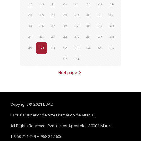
17
18
19
20
21
22
23
24
25
26
27
28
29
30
31
32
33
34
35
36
37
38
39
40
41
42
43
44
45
46
47
48
49
50
51
52
53
54
55
56
57
58
Next page
Copyright © 2021 ESAD
Escuela Superior de Arte Dramático de Murcia.
All Rights Reserved. Pza. de los Apóstoles 30001 Murcia.
T. 968 214 629 F. 968 217 636