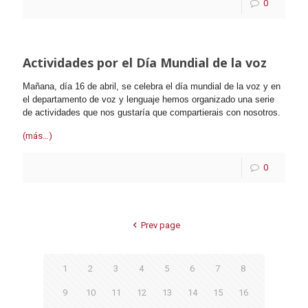
0
Actividades por el Día Mundial de la voz
Mañana, día 16 de abril, se celebra el día mundial de la voz y en
el departamento de voz y lenguaje hemos organizado una serie
de actividades que nos gustaría que compartierais con nosotros.
(más…)
0
Prev page
1
2
3
4
5
6
7
8
9
10
11
12
13
14
15
16