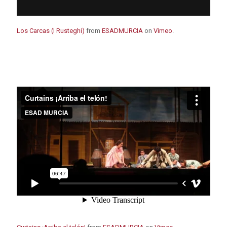
Los Carcas (I Rusteghi)
from
ESADMURCIA
on
Vimeo
.