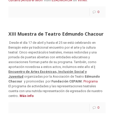
Curtains ¡Arriba el telón!
from
ESADMURCIA
on
Vimeo
.
0
XIII Muestra de Teatro Edmundo Chacour
Desde el día 17 de abril y hasta el 25 se está celebrando en
Beniaján este ya tradicional encuentro por el arte y la cultura
teatral. Cinco espectáculos teatrales, mesas redondas y una
jornada de puertas abiertas con entidades educativas y
asociaciones forman parte de su programa. También, como
aportación novedosa a estos actos, incluimos este año el
I
Encuentro de Artes Escénicas, Inclusión Social y
Juventud
organizadas por la Asociación de Teatro
Edmundo
Chacour
y promovidas por
Fundación CEPAIM.
Programa
El programa de actividades y las representaciones teatrales
cuenta con una nutrida representación de egresados de nuestro
centro
.
Más info
0