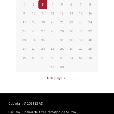
1
2
3
4
5
6
7
8
9
10
11
12
13
14
15
16
17
18
19
20
21
22
23
24
25
26
27
28
29
30
31
32
33
34
35
36
37
38
39
40
41
42
43
44
45
46
47
48
49
50
51
52
53
54
55
56
57
58
Next page
Copyright © 2021 ESAD
Escuela Superior de Arte Dramático de Murcia.