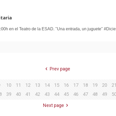
itaria
:00h en el Teatro de la ESAD. "Una entrada, un juguete" #Dicie
Prev page
9
10
11
12
13
14
15
16
17
18
19
20
2
8
39
40
41
42
43
44
45
46
47
48
49
5
Next page