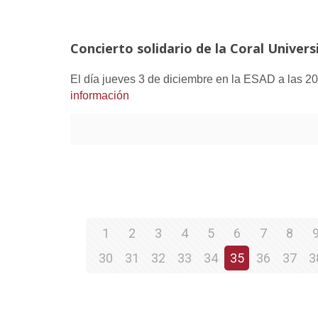
Concierto solidario de la Coral Univers
El día jueves 3 de diciembre en la ESAD a las 20
información
1
2
3
4
5
6
7
8
30
31
32
33
34
35
36
37
3