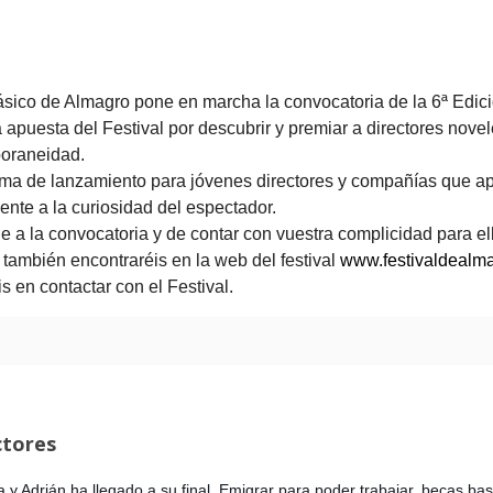
Clásico de Almagro pone en marcha la convocatoria de la 6ª E
puesta del Festival por descubrir y premiar a directores novel
mporaneidad.
 de lanzamiento para jóvenes directores y compañías que apo
nte a la curiosidad del espectador.
le a la convocatoria y de contar con vuestra complicidad para e
e también encontraréis en la web del festival
www.festivaldealm
s en contactar con el Festival.
ctores
y Adrián ha llegado a su final. Emigrar para poder trabajar, becas basu