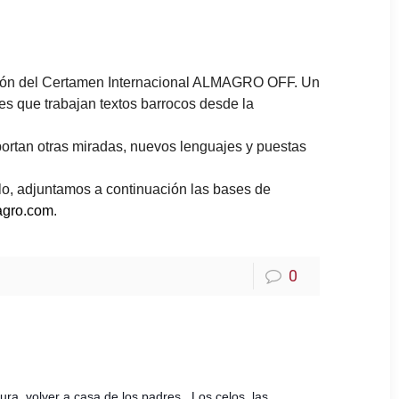
dición del Certamen Internacional ALMAGRO OFF. Un
es que trabajan textos barrocos desde la
rtan otras miradas, nuevos lenguajes y puestas
llo, adjuntamos a continuación las bases de
agro.com
.
0
ra, volver a casa de los padres...
Los celos, las