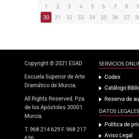
1
2
3
4
5
6
7
8
30
31
32
33
34
35
36
37
3
Copyright © 2021 ESAD
SERVICIOS ONL
Escuela Superior de Arte
Codex
Dramático de Murcia.
Catálogo Bibl
All Rights Reserved. Pza.
Reserva de au
de los Apóstoles 30001
DATOS LEGALE
Murcia.
Política de pr
T. 968 214 629 F. 968 217
Aviso Legal
636