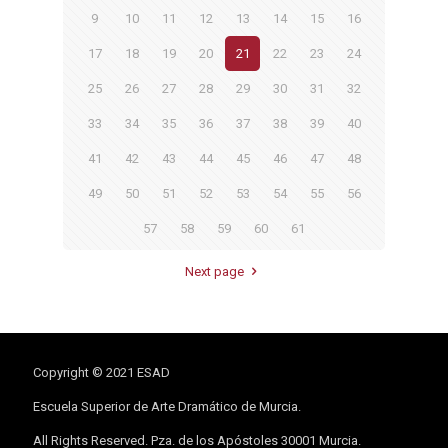
9
10
11
12
13
14
15
16
17
18
19
20
21
22
23
24
25
26
27
28
29
30
31
32
33
34
35
36
37
38
39
40
41
42
43
44
45
46
47
48
49
50
51
52
53
54
55
56
57
58
59
60
61
Next page
Copyright © 2021 ESAD
Escuela Superior de Arte Dramático de Murcia.
All Rights Reserved. Pza. de los Apóstoles 30001 Murcia.