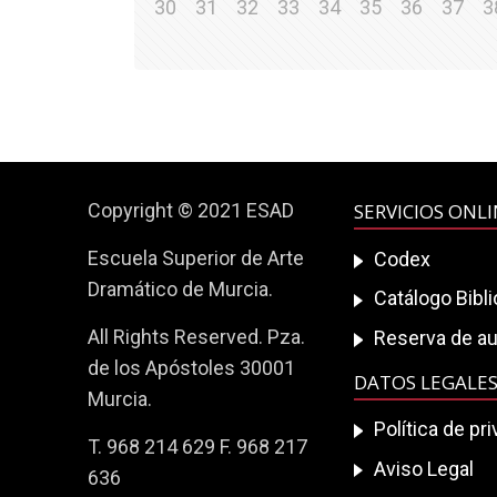
30
31
32
33
34
35
36
37
3
Copyright © 2021 ESAD
SERVICIOS ONL
Escuela Superior de Arte
Codex
Dramático de Murcia.
Catálogo Bibl
All Rights Reserved. Pza.
Reserva de au
de los Apóstoles 30001
DATOS LEGALE
Murcia.
Política de pr
T. 968 214 629 F. 968 217
Aviso Legal
636