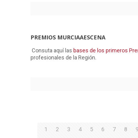
PREMIOS MURCIAAESCENA
Consuta aquí las
bases de los primeros Pre
profesionales de la Región.
1
2
3
4
5
6
7
8