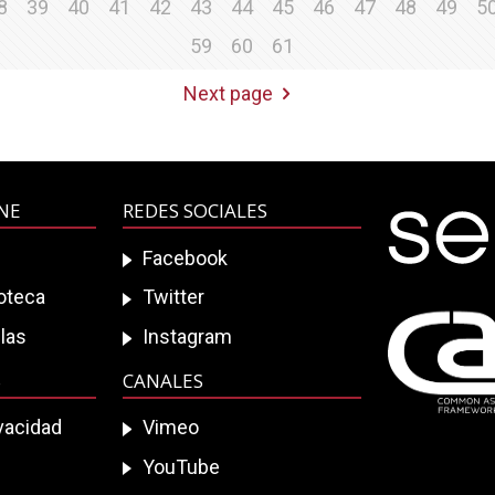
8
39
40
41
42
43
44
45
46
47
48
49
5
59
60
61
Next page
INE
REDES SOCIALES
Facebook
ioteca
Twitter
las
Instagram
S
CANALES
ivacidad
Vimeo
YouTube