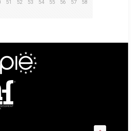
0
51
52
53
54
55
56
57
58