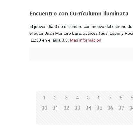
Encuentro con Currículumn Iluminata
El jueves día 3 de diciembre con motivo del estreno d
el autor Juan Montoro Lara, actrices (Susi Espín y Rocí
11:30 en el aula 3.5.
Más información
1
2
3
4
5
6
7
8
30
31
32
33
34
35
36
37
3