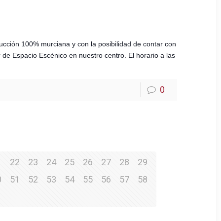
ucción 100% murciana y con la posibilidad de contar con
r de Espacio Escénico en nuestro centro. El horario a las
0
1
22
23
24
25
26
27
28
29
0
51
52
53
54
55
56
57
58