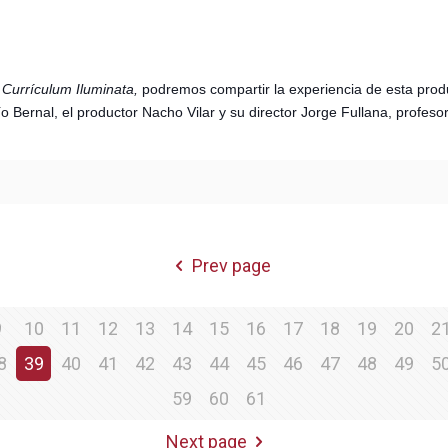
e
Currículum Iluminata,
podremos compartir la experiencia de esta prod
o Bernal, el productor Nacho Vilar y su director Jorge Fullana, profeso
Prev page
9
10
11
12
13
14
15
16
17
18
19
20
2
8
39
40
41
42
43
44
45
46
47
48
49
5
59
60
61
Next page