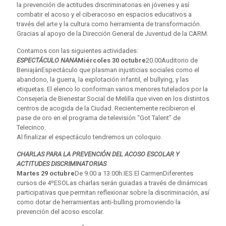
la prevención de actitudes discriminatorias en jóvenes y así
combatir el acoso y el ciberacoso en espacios educativos a
través del arte y la cultura como herramienta de transformación.
Gracias al apoyo de la Dirección General de Juventud de la CARM.
Contamos con las siguientes actividades:
ESPECTÁCULO NANA
Miércoles 30 octubre
20.00Auditorio de
BeniajánEspectáculo que plasman injusticias sociales como el
abandono, la guerra, la explotación infantil, el bullying, y las
etiquetas. El elenco lo conforman varios menores tutelados por la
Consejería de Bienestar Social de Melilla que viven en los distintos
centros de acogida de la Ciudad. Recientemente recibieron el
pase de oro en el programa de televisión “Got Talent” de
Telecinco.
Al finalizar el espectáculo tendremos un coloquio.
CHARLAS PARA LA PREVENCIÓN DEL ACOSO ESCOLAR Y
ACTITUDES DISCRIMINATORIAS
Martes 29 octubre
De 9.00 a 13.00h.IES El CarmenDiferentes
cursos de 4ºESOLas charlas serán guiadas a través de dinámicas
participativas que permitan reflexionar sobre la discriminación, así
como dotar de herramientas anti-bulling promoviendo la
prevención del acoso escolar.