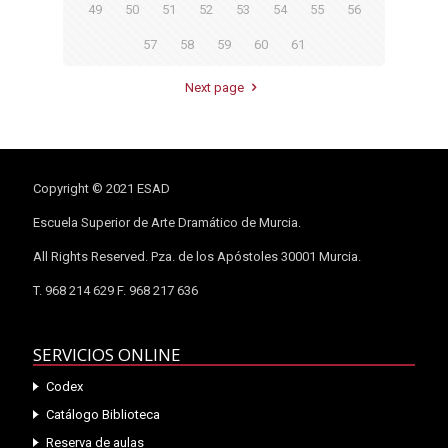
49
50
51
52
53
54
55
56
57
58
59
60
61
Next page
Copyright © 2021 ESAD
Escuela Superior de Arte Dramático de Murcia.
All Rights Reserved. Pza. de los Apóstoles 30001 Murcia.
T. 968 214 629 F. 968 217 636
SERVICIOS ONLINE
Codex
Catálogo Biblioteca
Reserva de aulas