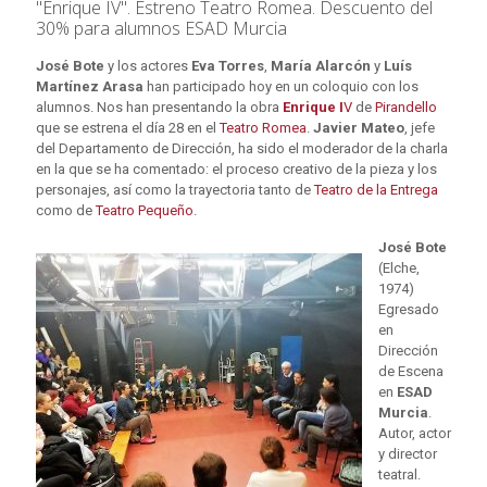
"Enrique IV". Estreno Teatro Romea. Descuento del
30% para alumnos ESAD Murcia
José Bote
y los actores
Eva Torres
,
María Alarcón
y
Luís
Martínez Arasa
han participado hoy en un coloquio con los
alumnos. Nos han presentando la obra
Enrique I
V
de
Pirandello
que se estrena el día 28 en el
Teatro Romea
.
Javier Mateo
, jefe
del Departamento de Dirección, ha sido el moderador de la charla
en la que se ha comentado: el proceso creativo de la pieza y los
personajes, así como la trayectoria tanto de
Teatro de la Entrega
como de
Teatro Pequeño
.
José Bote
(Elche,
1974)
Egresado
en
Dirección
de Escena
en
ESAD
Murcia
.
Autor, actor
y director
teatral.